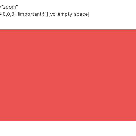
k=”zoom”
0,0,0) !important;}”][vc_empty_space]