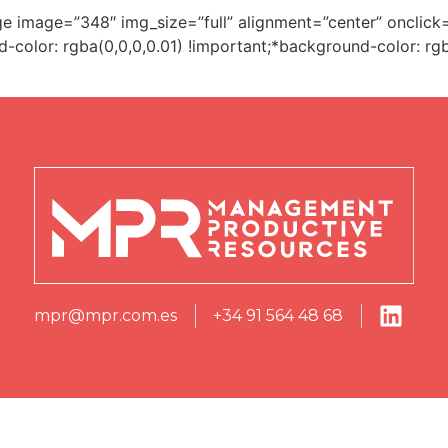
ge image=”348″ img_size=”full” alignment=”center” onclic
lor: rgba(0,0,0,0.01) !important;*background-color: rgb(
mpr@mpr.com.es
+34 91 564 48 68