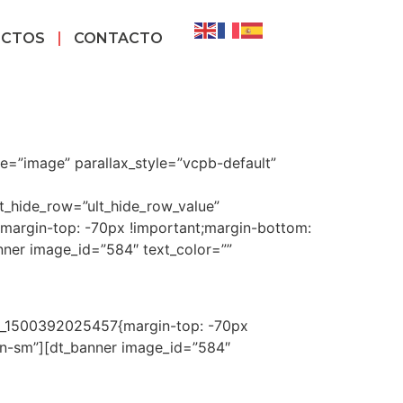
ECTOS
CONTACTO
e=”image” parallax_style=”vcpb-default”
lt_hide_row=”ult_hide_row_value”
margin-top: -70px !important;margin-bottom:
nner image_id=”584″ text_color=””
om_1500392025457{margin-top: -70px
en-sm”][dt_banner image_id=”584″