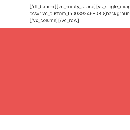
[/dt_banner][vc_empty_space][vc_single_ima
css=”.vc_custom_1500392468080{background-co
[/vc_column][/vc_row]