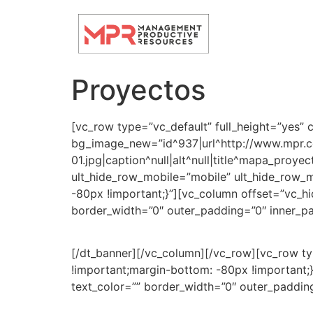
Proyectos
[vc_row type=”vc_default” full_height=”yes”
bg_image_new=”id^937|url^http://www.mpr.
01.jpg|caption^null|alt^null|title^mapa_proye
ult_hide_row_mobile=”mobile” ult_hide_row_
-80px !important;}”][vc_column offset=”vc_h
border_width=”0″ outer_padding=”0″ inner_p
/ PROYECTOS
[/dt_banner][/vc_column][/vc_row][vc_row t
!important;margin-bottom: -80px !important
text_color=”” border_width=”0″ outer_paddin
/ PROYECTOS