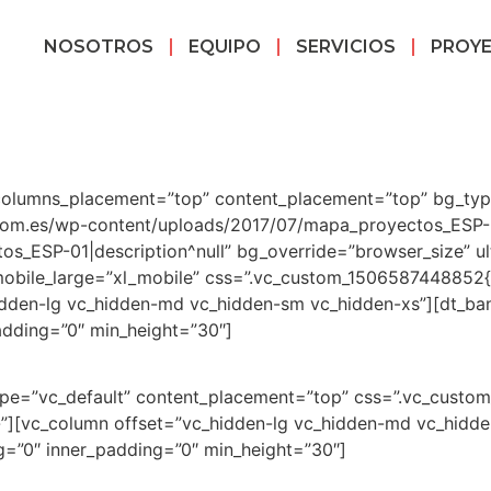
NOSOTROS
EQUIPO
SERVICIOS
PROY
 columns_placement=”top” content_placement=”top” bg_typ
com.es/wp-content/uploads/2017/07/mapa_proyectos_ESP-
ctos_ESP-01|description^null” bg_override=”browser_size” u
mobile_large=”xl_mobile” css=”.vc_custom_1506587448852{
idden-lg vc_hidden-md vc_hidden-sm vc_hidden-xs”][dt_ba
adding=”0″ min_height=”30″]
ype=”vc_default” content_placement=”top” css=”.vc_cust
;}”][vc_column offset=”vc_hidden-lg vc_hidden-md vc_hidd
g=”0″ inner_padding=”0″ min_height=”30″]